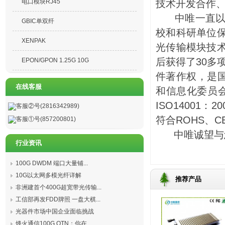
电口模块RJ45
技术开发合作、
中唯一直以来
GBIC单双纤
校和科研单位
XENPAK
光传输模块技
后获得了30多
EPON/GPON 1.25G 10G
件著作权，是国
在线客服
和信息化委员会认
ISO14001：
客服②号(2816342989)
符合ROHS、C
客服①号(857200801)
中唯诚望与您
行业资讯
100G DWDM 端口大量铺...
10G以太网多模光纤详解
推荐产品
非洲建首个400G超宽带光传输...
工信部再发FDD牌照 一盘大棋...
光器件市场中国企业面临挑战
烽火通信100G OTN：你在...