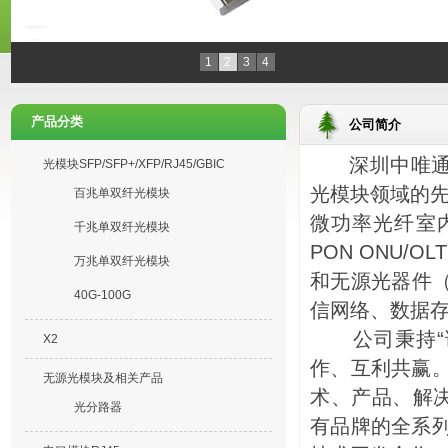
1
2
3
4
产品分类
公司简介
深圳中唯通信
光模块SFP/SFP+/XFP/RJ45/GBIC
光模块领域的先
百兆单双纤光模块
微功率光纤室内
千兆单双纤光模块
PON ONU/
万兆单双纤光模块
和无源光器件（
40G-100G
信网络、数据存储
公司秉持“诚
X2
作、互利共赢
无源光模块及相关产品
术、产品、解决
光分路器
有品牌的全系